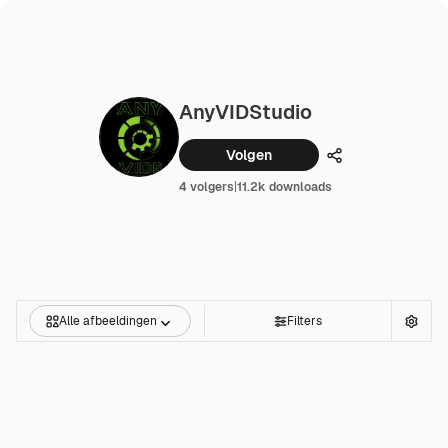
AnyVIDStudio
Volgen
Delen
4 volgers
|
11.2k downloads
Alle afbeeldingen
Filters