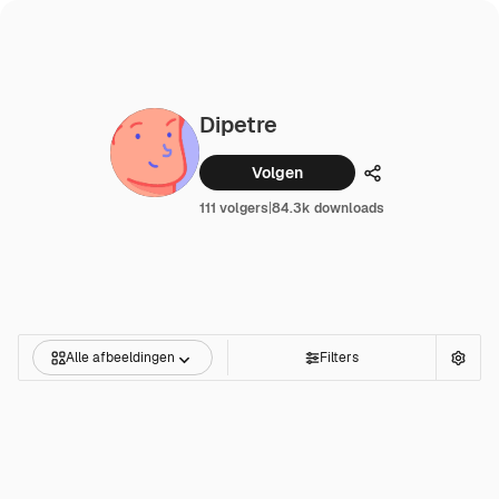
Dipetre
Volgen
Delen
111 volgers
|
84.3k downloads
Alle afbeeldingen
Filters