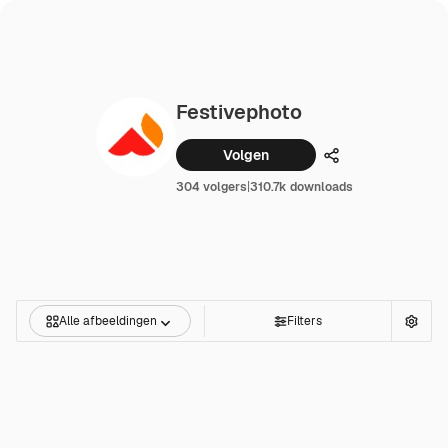
Festivephoto
Volgen
Delen
304 volgers
|
310.7k downloads
Alle afbeeldingen
Filters