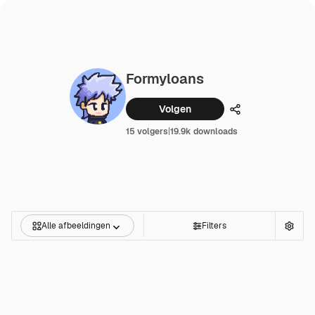
Formyloans
Volgen
Delen
15 volgers
|
19.9k downloads
Alle afbeeldingen
Filters