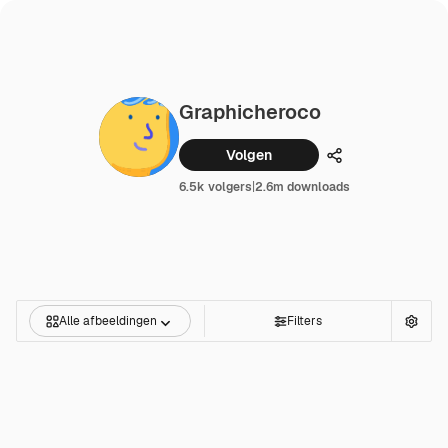
Graphicheroco
Volgen
Delen
6.5k volgers
|
2.6m downloads
Alle afbeeldingen
Filters