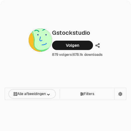
Gstockstudio
Volgen
Delen
879 volgers
|
678.1k downloads
Alle afbeeldingen
Filters