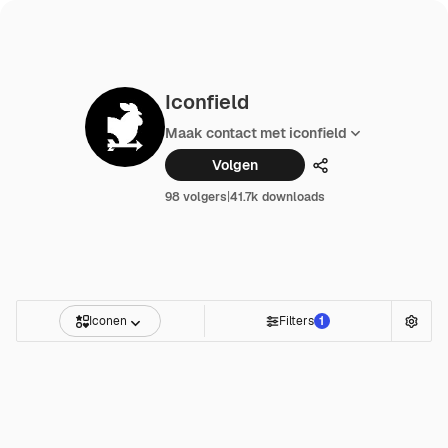
Iconfield
Maak contact met iconfield
Volgen
Delen
98 volgers
|
41.7k downloads
Iconen
Filters
1