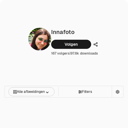
Innafoto
Volgen
Delen
167 volgers
|
97.6k downloads
Alle afbeeldingen
Filters