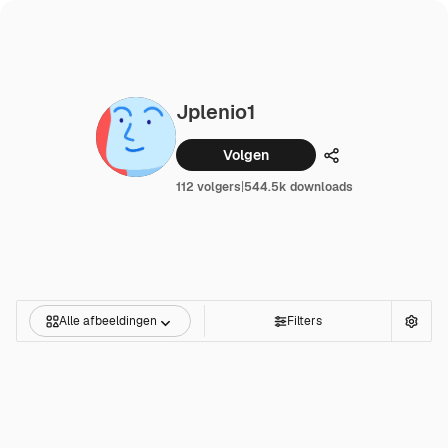
Jplenio1
Volgen
Delen
112 volgers
|
544.5k downloads
Alle afbeeldingen
Filters