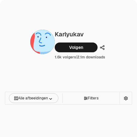
Karlyukav
Volgen
Delen
1.6k volgers
|
2.1m downloads
Alle afbeeldingen
Filters