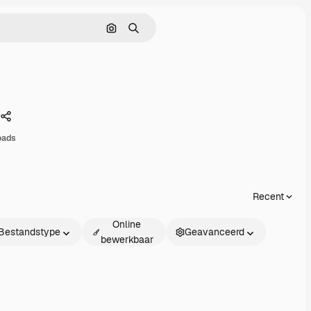
Zoeken op afbeelding
Zoeken
Delen
oads
Recent
Online
Bestandstype
Geavanceerd
bewerkbaar