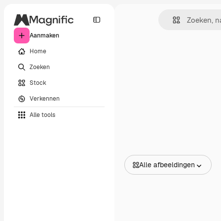
Aanmaken
Home
Zoeken
Stock
Verkennen
Alle tools
Alle afbeeldingen
Alle afbeeldingen
Vectors
Illustraties
Foto's
PSD
Sjablonen