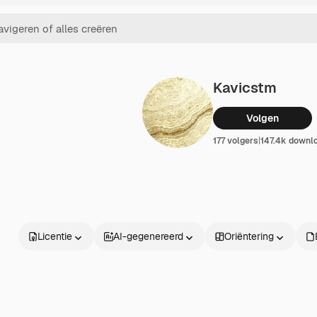
Kavicstm
Volgen
177 volgers
|
147.4k downl
Licentie
AI-gegenereerd
Oriëntering