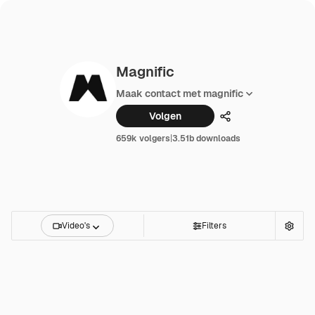
Magnific
Maak contact met magnific
Volgen
Delen
659k volgers
|
3.51b downloads
Video's
Filters