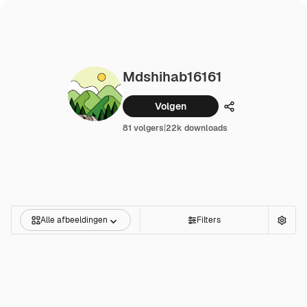
Mdshihab16161
Volgen
Delen
81 volgers
|
22k downloads
Alle afbeeldingen
Filters