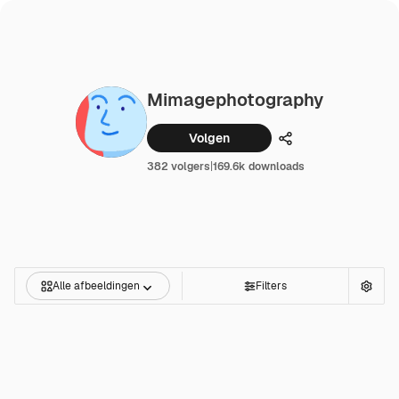
Mimagephotography
Volgen
Delen
382 volgers
|
169.6k downloads
Alle afbeeldingen
Filters