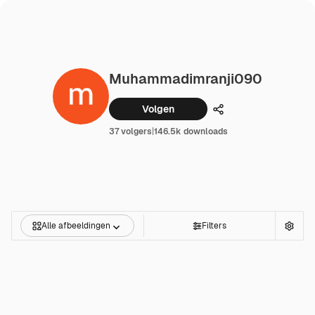
Muhammadimranji090
Volgen
Delen
37 volgers
|
146.5k downloads
Alle afbeeldingen
Filters