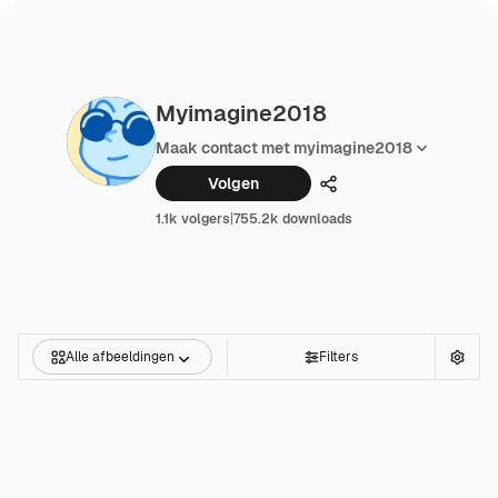
Myimagine2018
Maak contact met myimagine2018
Volgen
Delen
1.1k volgers
|
755.2k downloads
Alle afbeeldingen
Filters