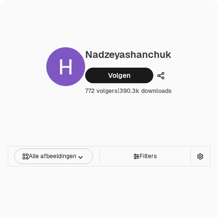
Nadzeyashanchuk
Volgen
Delen
772 volgers
|
390.3k downloads
Alle afbeeldingen
Filters