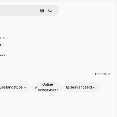
Zoeken op afbeelding
Zoeken
zul
Delen
ads
Recent
Online
Bestandstype
Geavanceerd
bewerkbaar