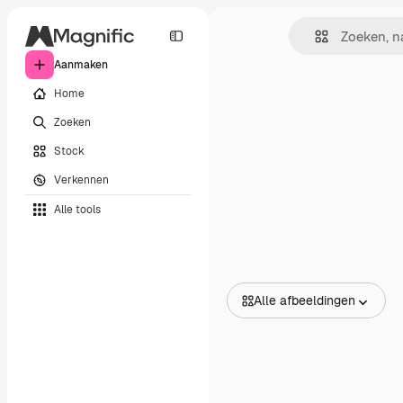
Aanmaken
Home
Zoeken
Stock
Verkennen
Alle tools
Alle afbeeldingen
Alle afbeeldingen
Vectors
Illustraties
Foto's
PSD
Sjablonen