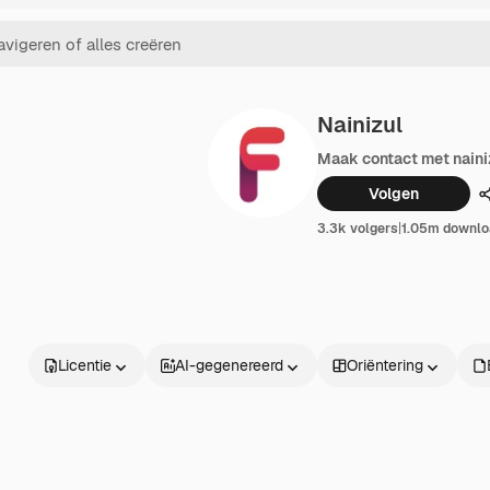
Nainizul
Maak contact met naini
Volgen
3.3k volgers
|
1.05m downlo
Licentie
AI-gegenereerd
Oriëntering