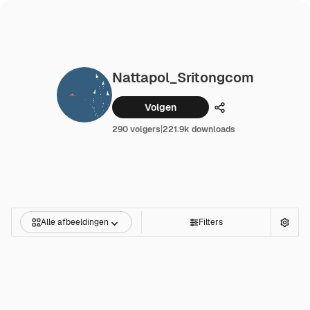
Nattapol_Sritongcom
Volgen
Delen
290 volgers
|
221.9k downloads
Alle afbeeldingen
Filters