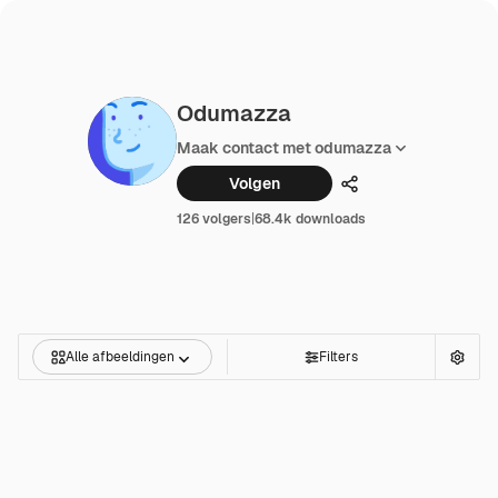
Odumazza
Maak contact met odumazza
Volgen
Delen
126 volgers
|
68.4k downloads
Alle afbeeldingen
Filters