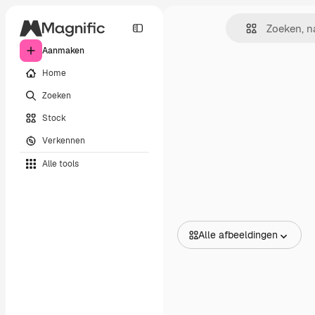
Aanmaken
Home
Zoeken
Stock
Verkennen
Alle tools
Alle afbeeldingen
Alle afbeeldingen
Vectors
Illustraties
Foto's
PSD
Sjablonen