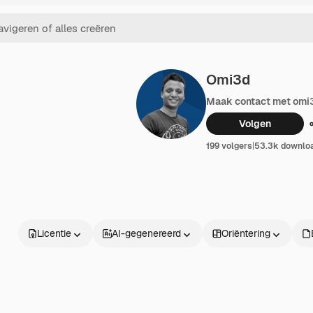
Omi3d
Maak contact met omi
Volgen
199 volgers
|
53.3k downlo
Licentie
AI-gegenereerd
Oriëntering