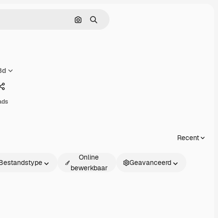
Zoeken op afbeelding
Zoeken
3d
Delen
ads
Recent
Online
Bestandstype
Geavanceerd
bewerkbaar