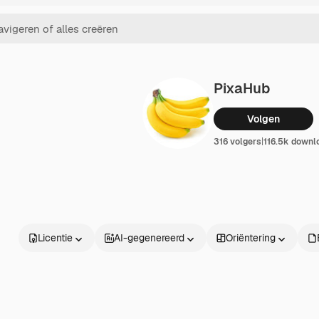
PixaHub
Volgen
316 volgers
|
116.5k downl
Licentie
AI-gegenereerd
Oriëntering