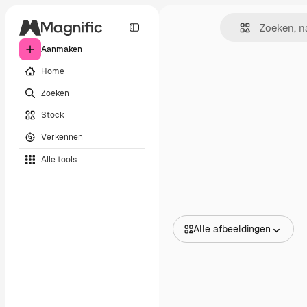
Aanmaken
Home
Zoeken
Stock
Verkennen
Alle tools
Alle afbeeldingen
Alle afbeeldingen
Vectors
Illustraties
Foto's
PSD
Sjablonen