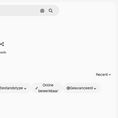
Zoeken op afbeelding
Zoeken
Delen
oads
Recent
Online
Bestandstype
Geavanceerd
bewerkbaar