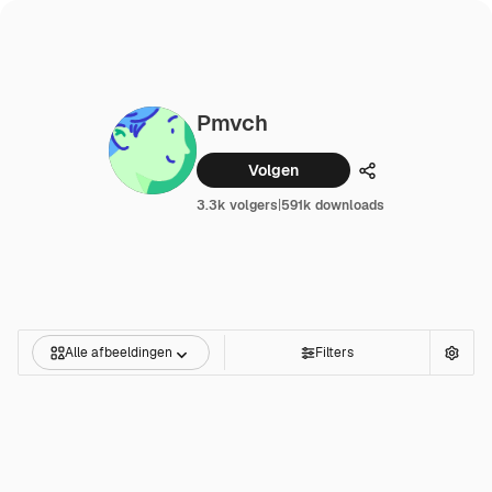
Pmvch
Volgen
Delen
3.3k volgers
|
591k downloads
Alle afbeeldingen
Filters