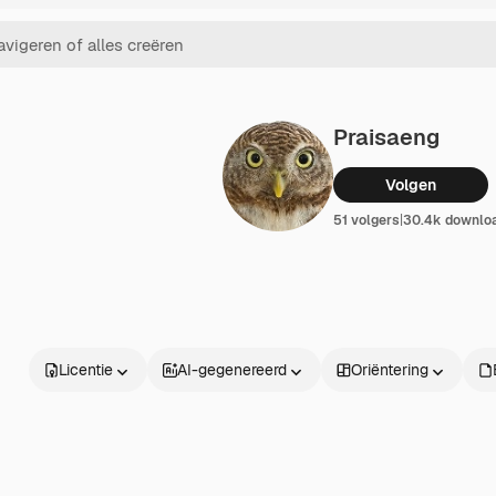
Praisaeng
Volgen
51 volgers
|
30.4k downlo
Licentie
AI-gegenereerd
Oriëntering