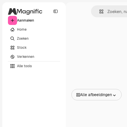
Aanmaken
Home
Zoeken
Stock
Verkennen
Alle tools
Alle afbeeldingen
Alle afbeeldingen
Vectors
Illustraties
Foto's
PSD
Sjablonen