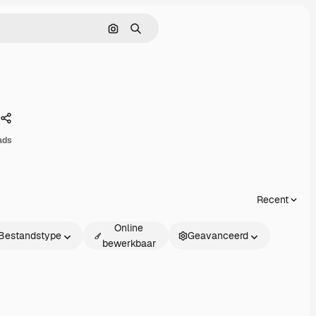
Zoeken op afbeelding
Zoeken
Delen
ads
Recent
Online
Bestandstype
Geavanceerd
bewerkbaar