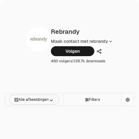
Rebrandy
Maak contact met rebrandy
Volgen
Delen
460 volgers
|
138.7k downloads
Alle afbeeldingen
Filters