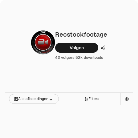
Recstockfootage
Volgen
Delen
42 volgers
|
52k downloads
Alle afbeeldingen
Filters