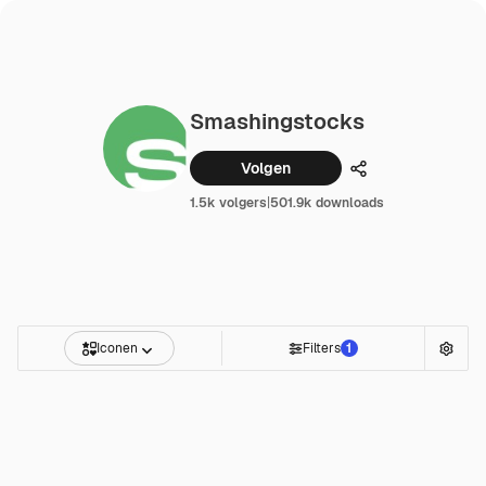
Smashingstocks
Volgen
Delen
1.5k volgers
|
501.9k downloads
Iconen
Filters
1