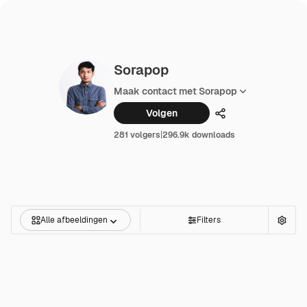
Sorapop
Maak contact met Sorapop
Volgen
Delen
281 volgers
|
296.9k downloads
Alle afbeeldingen
Filters