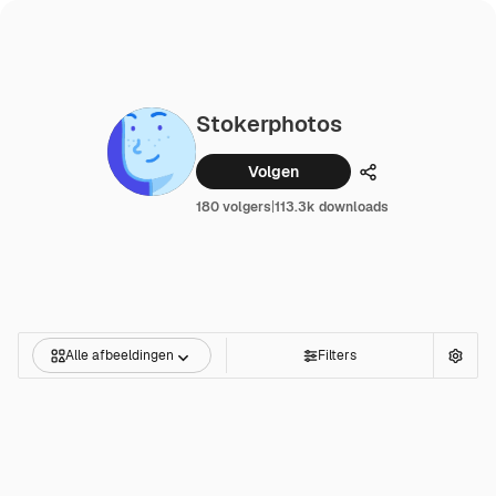
Stokerphotos
Volgen
Delen
180 volgers
|
113.3k downloads
Alle afbeeldingen
Filters