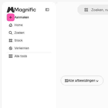
Aanmaken
Home
Zoeken
Stock
Verkennen
Alle tools
Alle afbeeldingen
Alle afbeeldingen
Vectors
Illustraties
Foto's
PSD
Sjablonen