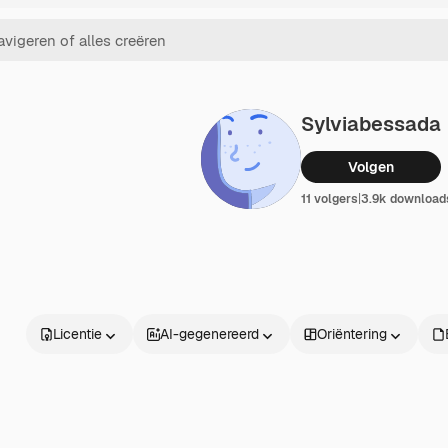
Sylviabessada
Volgen
11 volgers
|
3.9k download
Licentie
AI-gegenereerd
Oriëntering