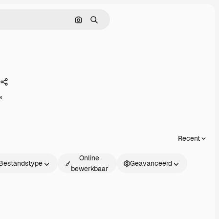
Zoeken op afbeelding
Zoeken
Delen
s
Recent
Online
Bestandstype
Geavanceerd
bewerkbaar