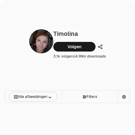
Timolina
Volgen
Delen
3.1k volgers
|
4.99m downloads
Alle afbeeldingen
Filters