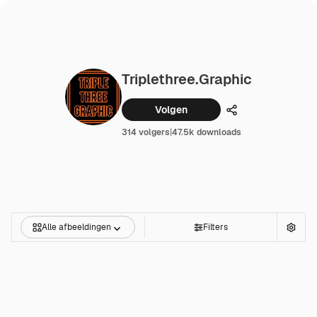
Triplethree.graphic
Volgen
Delen
314 volgers
|
47.5k downloads
Alle afbeeldingen
Filters