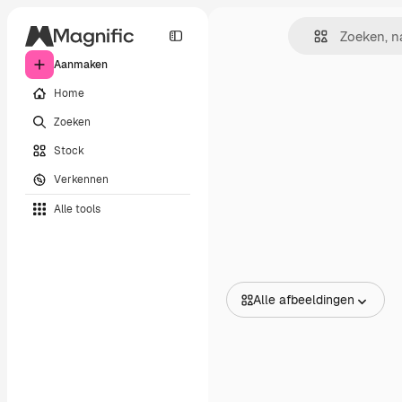
Aanmaken
Home
Zoeken
Stock
Verkennen
Alle tools
Alle afbeeldingen
Alle afbeeldingen
Vectors
Illustraties
Foto's
PSD
Sjablonen