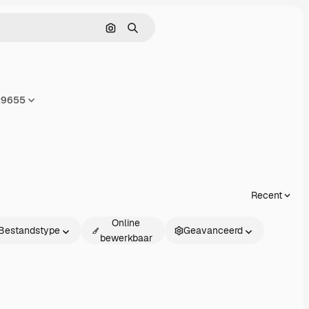
Zoeken op afbeelding
Zoeken
29655
en
Recent
Online
Bestandstype
Geavanceerd
bewerkbaar