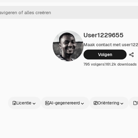
User1229655
Maak contact met user12
Volgen
Del
795 volgers
|
161.2k downloads
Licentie
AI-gegenereerd
Oriëntering