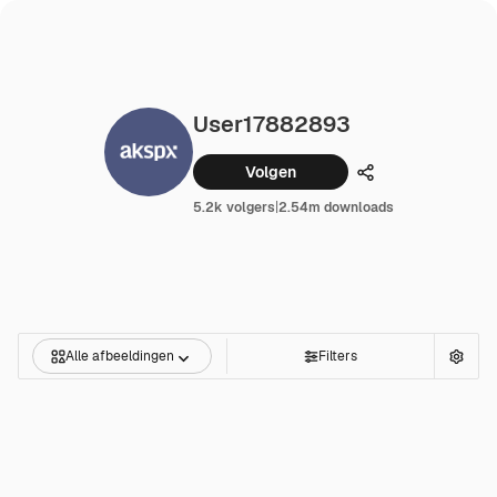
User17882893
Volgen
Delen
5.2k volgers
|
2.54m downloads
Alle afbeeldingen
Filters