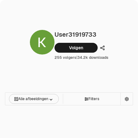
User31919733
Volgen
Delen
255 volgers
|
34.2k downloads
Alle afbeeldingen
Filters