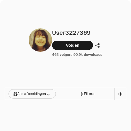
User3227369
Volgen
Delen
462 volgers
|
90.9k downloads
Alle afbeeldingen
Filters