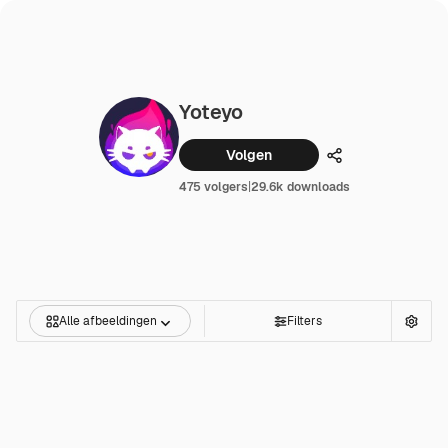
Yoteyo
Volgen
Delen
475 volgers
|
29.6k downloads
Alle afbeeldingen
Filters