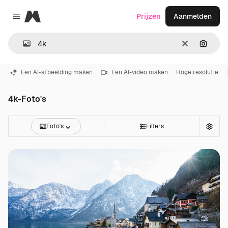
Magnific
Prijzen
Aanmelden
Close menu
Wissen
Zoeken
Een AI-afbeelding maken
Een AI-video maken
Hoge resolutie
4k-Foto's
Foto's
Filters