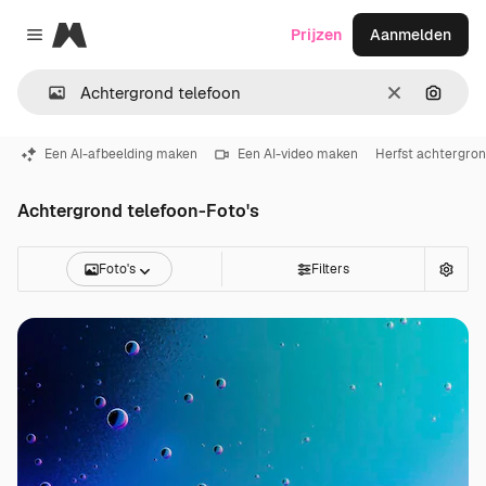
Magnific
Prijzen
Aanmelden
Close menu
Wissen
Zoeken
Een AI-afbeelding maken
Een AI-video maken
Herfst achtergro
Achtergrond telefoon-Foto's
Foto's
Filters