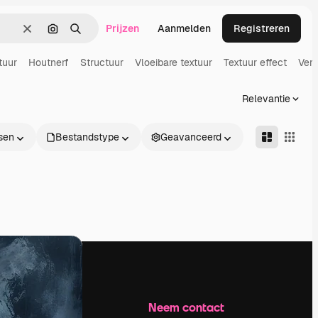
Prijzen
Aanmelden
Registreren
Wissen
Zoeken op afbeelding
Zoeken
tuur
Houtnerf
Structuur
Vloeibare textuur
Textuur effect
Verf
Relevantie
sen
Bestandstype
Geavanceerd
Bedrijf
Neem contact