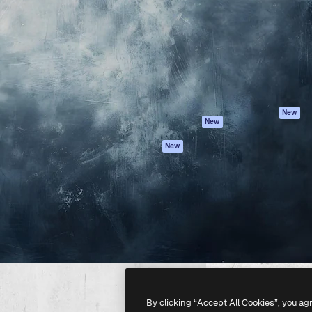
latform om je beste werk te
Spaces
Academy
dan 1 miljoen abonnees
AI-assistent
Documentatie
elingen, ondernemingen,
AI Image Generator
Ondersteuning
io's.
AI Video Generator
Algemene
voorwaarden
AI Voice Generator
Privacybeleid
Stockcontent
Originelen
MCP voor
New
New
Claude/ChatGPT
Cookiebeleid
Agenten
Vertrouwenscent
New
API
Partners
Mobiele app
Onderneming
Alle Magnific-tools
-
2026
Freepik Company S.L.U.
Alle rechten voorbehouden
.
By clicking “Accept All Cookies”, you ag