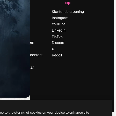
op
Prijzen
Over ons
Klantondersteuning
Reviews
Instagram
Vacatures
YouTube
Zoektrends
LinkedIn
Blog
TikTok
Evenementen
Discord
Slidesgo
X
rum
Verkoop je content
Reddit
Perszaal
Op zoek naar
magnific.ai
ree to the storing of cookies on your device to enhance site