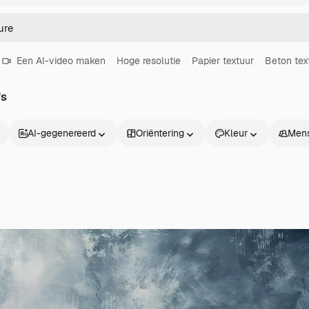
Een AI-video maken
Hoge resolutie
Papier textuur
Beton tex
's
AI-gegenereerd
Oriëntering
Kleur
Men
Producten
Aan de slag