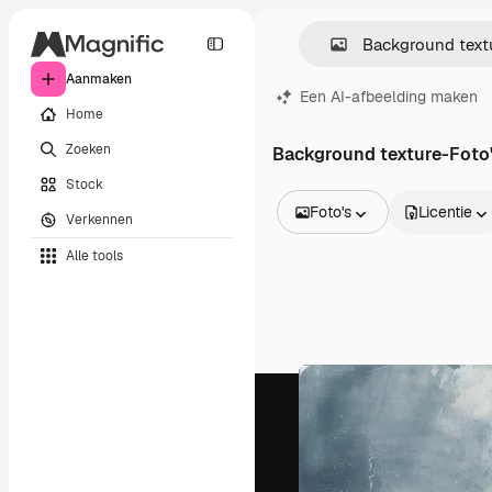
Aanmaken
Een AI-afbeelding maken
Home
Zoeken
Background texture-Foto
Stock
Foto's
Licentie
Verkennen
Alle afbeeldingen
Alle tools
Vectors
Illustraties
Foto's
PSD
Sjablonen
Mockups
Video's
Filmmateriaal
Dynamische afbeeldingen
Videosjablonen
Iconen
3D-modellen
Lettertypen