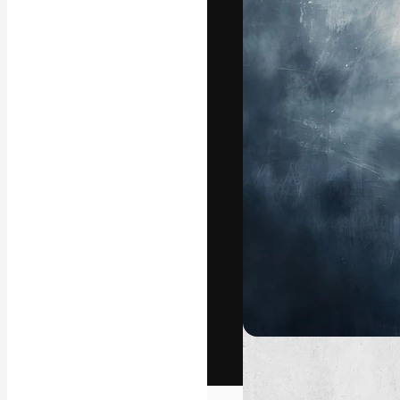
Het creatieve p
creëren. Meer 
onder creatiev
bureaus en stud
Nederlands
Copyright © 2010