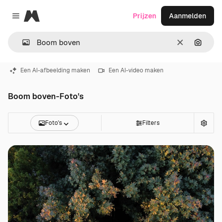
Magnific
Prijzen
Aanmelden
Close menu
Wissen
Zoeken
Een AI-afbeelding maken
Een AI-video maken
Boom boven-Foto's
Foto's
Filters