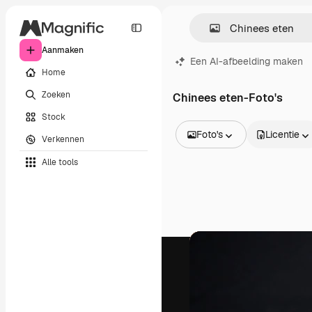
Aanmaken
Een AI-afbeelding maken
Home
Zoeken
Chinees eten-Foto's
Stock
Foto's
Licentie
Verkennen
Alle afbeeldingen
Alle tools
Vectors
Illustraties
Foto's
PSD
Sjablonen
Mockups
Video's
Filmmateriaal
Dynamische afbeeldingen
Videosjablonen
Iconen
3D-modellen
Lettertypen