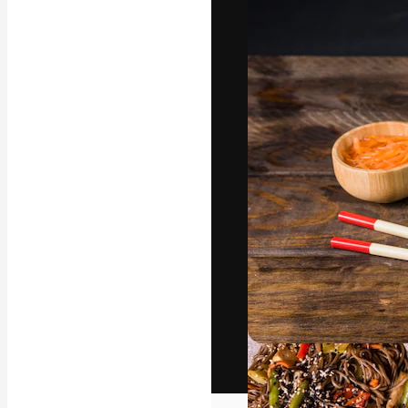
Het creatieve p
creëren. Meer 
onder creatiev
bureaus en stud
Nederlands
Copyright © 2010