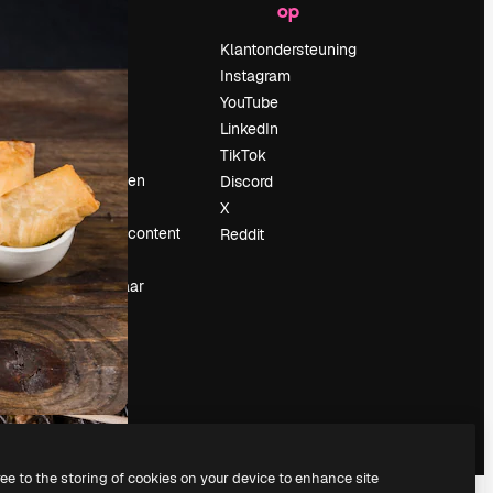
op
Prijzen
Over ons
Klantondersteuning
Reviews
Instagram
Vacatures
YouTube
Zoektrends
LinkedIn
Blog
TikTok
Evenementen
Discord
Slidesgo
X
rum
Verkoop je content
Reddit
Perszaal
Op zoek naar
magnific.ai
ree to the storing of cookies on your device to enhance site