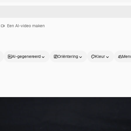
Een AI-video maken
AI-gegenereerd
Oriëntering
Kleur
Men
Producten
Aan de slag