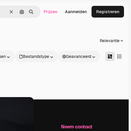
Prijzen
Aanmelden
Registreren
Wissen
Zoeken op afbeelding
Zoeken
Relevantie
sen
Bestandstype
Geavanceerd
Bedrijf
Neem contact