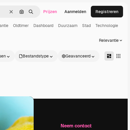
Prijzen
Aanmelden
Registreren
Wissen
Zoeken op afbeelding
Zoeken
antie
Oldtimer
Dashboard
Duurzaam
Stad
Technologie
Relevantie
sen
Bestandstype
Geavanceerd
Bedrijf
Neem contact