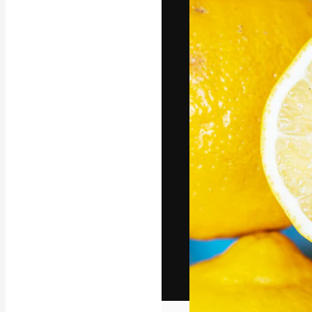
Het creatieve p
creëren. Meer 
onder creatiev
bureaus en stud
Nederlands
Copyright © 2010