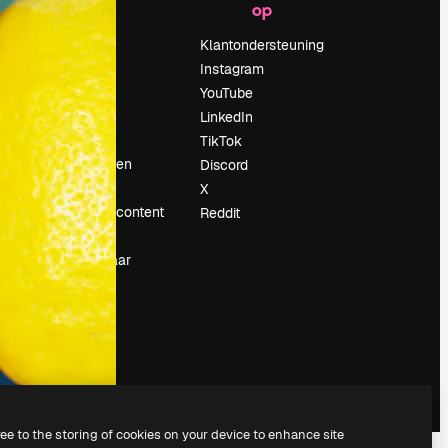
op
Prijzen
Over ons
Klantondersteuning
Reviews
Instagram
Vacatures
YouTube
Zoektrends
LinkedIn
Blog
TikTok
Evenementen
Discord
Slidesgo
X
rum
Verkoop je content
Reddit
Perszaal
Op zoek naar
magnific.ai
ree to the storing of cookies on your device to enhance site