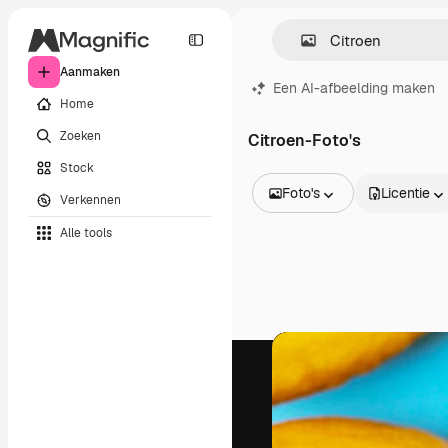
Aanmaken
Een AI-afbeelding maken
Home
Zoeken
Citroen-Foto's
Stock
Foto's
Licentie
Verkennen
Alle afbeeldingen
Alle tools
Vectors
Illustraties
Foto's
PSD
Sjablonen
Mockups
Video's
Filmmateriaal
Dynamische afbeeldingen
Videosjablonen
Iconen
3D-modellen
Lettertypen