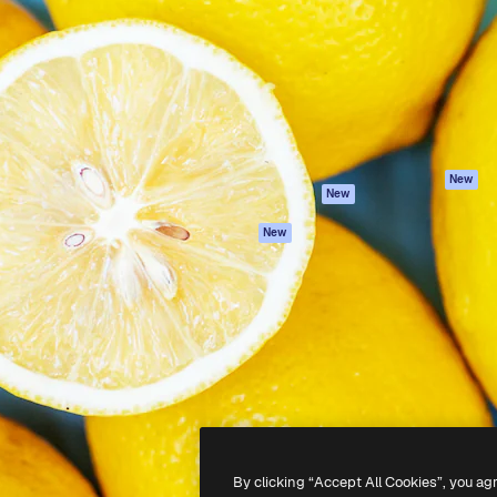
latform om je beste werk te
Spaces
Academy
dan 1 miljoen abonnees
AI-assistent
Documentatie
elingen, ondernemingen,
AI Image Generator
Ondersteuning
io's.
AI Video Generator
Algemene
voorwaarden
AI Voice Generator
Privacybeleid
Stockcontent
Originelen
MCP voor
New
New
Claude/ChatGPT
Cookiebeleid
Agenten
Vertrouwenscent
New
API
Partners
Mobiele app
Onderneming
Alle Magnific-tools
-
2026
Freepik Company S.L.U.
Alle rechten voorbehouden
.
By clicking “Accept All Cookies”, you ag