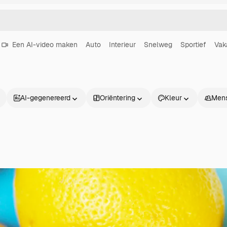
Een AI-video maken
Auto
Interieur
Snelweg
Sportief
Vak
AI-gegenereerd
Oriëntering
Kleur
Men
Producten
Aan de slag