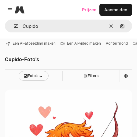
Magnific
Prijzen
Aanmelden
Close menu
Wissen
Zoeken
Een AI-afbeelding maken
Een AI-video maken
Achtergrond
C
Cupido-Foto's
Foto's
Filters