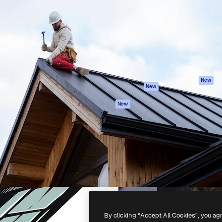
latform om je beste werk te
Spaces
Academy
dan 1 miljoen abonnees
AI-assistent
Documentatie
elingen, ondernemingen,
AI Image Generator
Ondersteuning
io's.
AI Video Generator
Algemene
voorwaarden
AI Voice Generator
Privacybeleid
Stockcontent
Originelen
MCP voor
New
New
Claude/ChatGPT
Cookiebeleid
Agenten
Vertrouwenscent
New
API
Partners
Mobiele app
Onderneming
Alle Magnific-tools
-
2026
Freepik Company S.L.U.
Alle rechten voorbehouden
.
By clicking “Accept All Cookies”, you ag