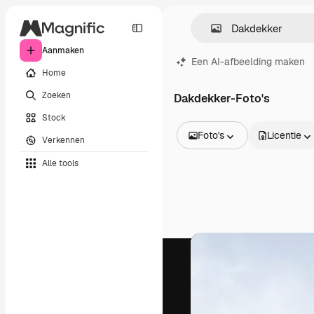
Aanmaken
Een AI-afbeelding maken
Home
Zoeken
Dakdekker-Foto's
Stock
Foto's
Licentie
Verkennen
Alle afbeeldingen
Alle tools
Vectors
Illustraties
Foto's
PSD
Sjablonen
Mockups
Video's
Filmmateriaal
Dynamische afbeeldingen
Videosjablonen
Iconen
3D-modellen
Lettertypen