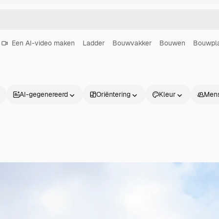
Een AI-video maken
Ladder
Bouwvakker
Bouwen
Bouwpl
AI-gegenereerd
Oriëntering
Kleur
Men
Producten
Aan de slag