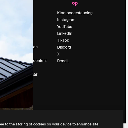
op
Prijzen
Over ons
Klantondersteuning
Reviews
Instagram
Vacatures
YouTube
Zoektrends
LinkedIn
Blog
TikTok
Evenementen
Discord
Slidesgo
X
rum
Verkoop je content
Reddit
Perszaal
Op zoek naar
magnific.ai
ree to the storing of cookies on your device to enhance site