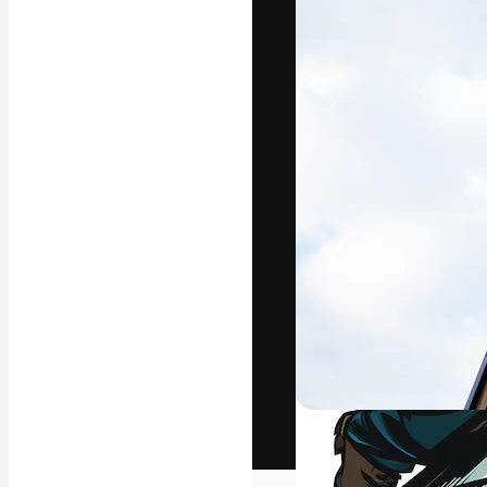
Het creatieve p
creëren. Meer 
onder creatiev
bureaus en stud
Nederlands
Copyright © 2010