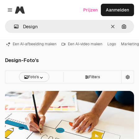
Magnific
Prijzen
Aanmelden
Close menu
Wissen
Zoeken
Een AI-afbeelding maken
Een AI-video maken
Logo
Marketing
Design-Foto's
Foto's
Filters