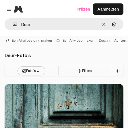
Magnific
Prijzen
Aanmelden
Close menu
Wissen
Zoeken
Een AI-afbeelding maken
Een AI-video maken
Design
Achterg
Deur-Foto's
Foto's
Filters