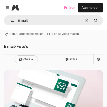
Magnific
Prijzen
Aanmelden
Close menu
Wissen
Zoeken
Een AI-afbeelding maken
Een AI-video maken
E mail-Foto's
Foto's
Filters