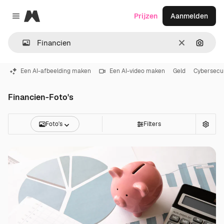
Magnific
Prijzen
Aanmelden
Close menu
Wissen
Zoeken
Een AI-afbeelding maken
Een AI-video maken
Geld
Cybersecur
Financien-Foto's
Foto's
Filters