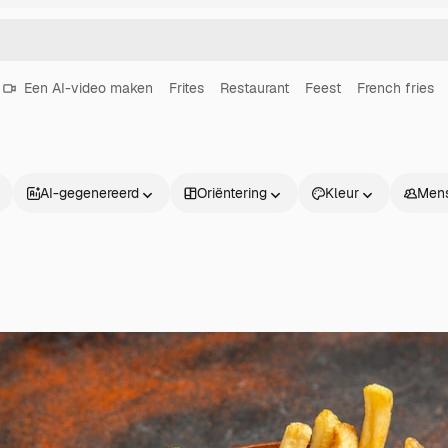
Een AI-video maken
Frites
Restaurant
Feest
French fries
AI-gegenereerd
Oriëntering
Kleur
Men
Producten
Aan de slag