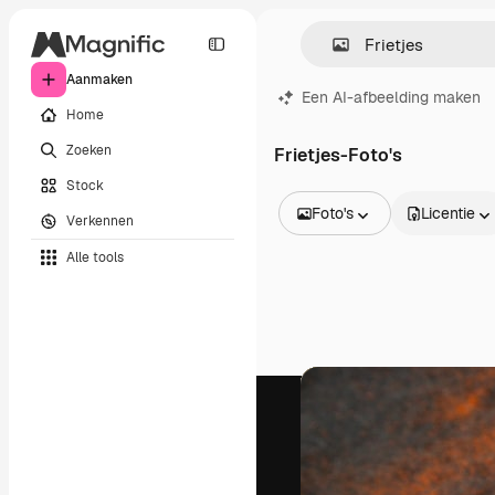
Aanmaken
Een AI-afbeelding maken
Home
Zoeken
Frietjes-Foto's
Stock
Foto's
Licentie
Verkennen
Alle afbeeldingen
Alle tools
Vectors
Illustraties
Foto's
PSD
Sjablonen
Mockups
Video's
Filmmateriaal
Dynamische afbeeldingen
Videosjablonen
Iconen
3D-modellen
Lettertypen