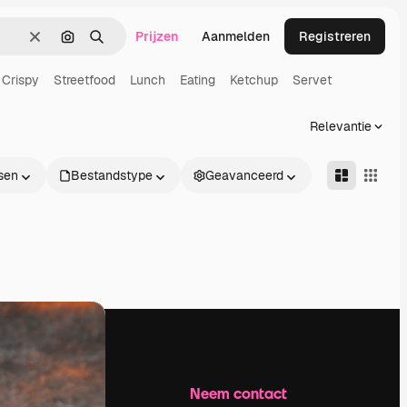
Prijzen
Aanmelden
Registreren
Wissen
Zoeken op afbeelding
Zoeken
Crispy
Streetfood
Lunch
Eating
Ketchup
Servet
Relevantie
sen
Bestandstype
Geavanceerd
Bedrijf
Neem contact