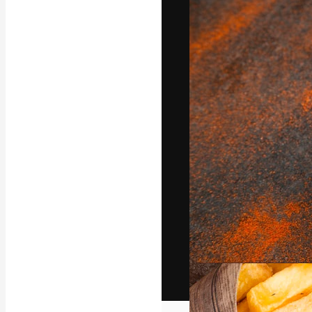
Het creatieve p
creëren. Meer 
onder creatiev
bureaus en stud
Nederlands
Copyright © 2010