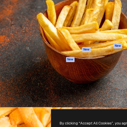
latform om je beste werk te
Spaces
Academy
dan 1 miljoen abonnees
AI-assistent
Documentatie
elingen, ondernemingen,
AI Image Generator
Ondersteuning
io's.
AI Video Generator
Algemene
voorwaarden
AI Voice Generator
Privacybeleid
Stockcontent
Originelen
MCP voor
New
New
Claude/ChatGPT
Cookiebeleid
Agenten
Vertrouwenscent
New
API
Partners
Mobiele app
Onderneming
Alle Magnific-tools
-
2026
Freepik Company S.L.U.
Alle rechten voorbehouden
.
By clicking “Accept All Cookies”, you ag