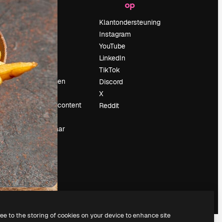
op
Prijzen
Over ons
Klantondersteuning
Reviews
Instagram
Vacatures
YouTube
Zoektrends
LinkedIn
Blog
TikTok
Evenementen
Discord
Slidesgo
X
rum
Verkoop je content
Reddit
Perszaal
Op zoek naar
magnific.ai
ree to the storing of cookies on your device to enhance site